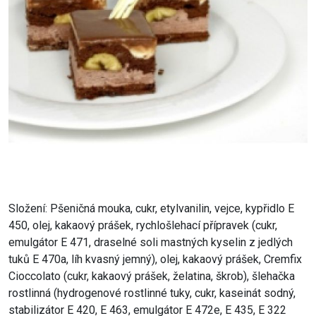
Složení: Pšeničná mouka, cukr, etylvanilin, vejce, kypřidlo E
450, olej, kakaový prášek, rychlošlehací přípravek (cukr,
emulgátor E 471, draselné soli mastných kyselin z jedlých
tuků E 470a, líh kvasný jemný), olej, kakaový prášek, Cremfix
Cioccolato (cukr, kakaový prášek, želatina, škrob), šlehačka
rostlinná (hydrogenové rostlinné tuky, cukr, kaseinát sodný,
stabilizátor E 420, E 463, emulgátor E 472e, E 435, E 322