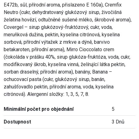
E472b, sůl, přírodní aroma, přislazeno E 160a), Cremfix
Neutro (cukr, dehydratovaný glukózový sirup, živočišná
želatina hovězí, odtučněné sušené mléko, škrobové aroma),
Covergel – sirup glukózový-fruktózový, cukr, voda,
meruňková dužina, pektin, kyselina citrónová, kyselina
sorbová, přírodní výtažek z mrkve a dýně, barvivo
betakaroten, přírodní aroma), Mirro Cioccolato crem
(čokoláda v prášku 40%, sirup glukóza-fruktóza, voda, cukr,
modifikovaný škrob, kyselina vinná, želírující látka pektin,
sorban draselný, přírodní aroma), banány, Banana –
ochucovací pasta (cukr, glukózový sirup, banán,
zahušťovadlo pektin, přírodní aroma, voda, kyselina
citrónová). Alergenní složky: 1, 3, 5, 7, 8.
Minimální počet pro objednání
5
Dostupnost
3 Dnů